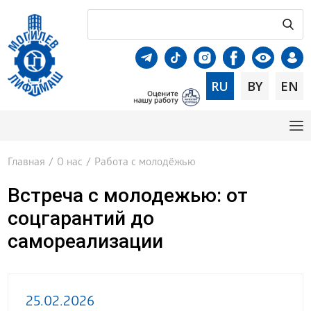
RU
BY
EN
Главная
/
О нас
/
Работа с молодёжью
Встреча с молодежью: от
соцгарантий до
самореализации
25.02.2026