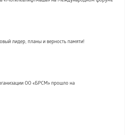
жь «Могилевлифтмаша» на Международном форуме
вый лидер, планы и верность памяти!
рганизации ОО «БРСМ» прошло на