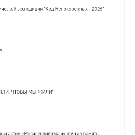
ческой экспедиции "Код Непокоренных - 2026"
А!
ТОЯЛИ, ЧТОБЫ МЫ ЖИЛИ"
жный актив «Могилевлифтмаш» почтил память