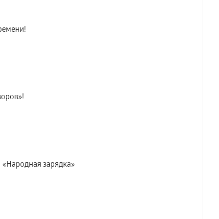
ремени!
оров»!
— «Народная зарядка»