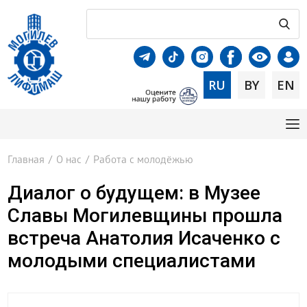
RU
BY
EN
Главная
/
О нас
/
Работа с молодёжью
Диалог о будущем: в Музее
Славы Могилевщины прошла
встреча Анатолия Исаченко с
молодыми специалистами