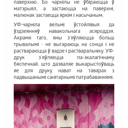
паверхню. Бо чарнілы не ўбіраюцца ў
матэрыял, а застаюцца на паверхні,
малюнак застаецца яркім і насычаным.
УФ-чарніла вельмі ўстойлівыя да
ўздзеянняў навакольнага асяроддзя.
Акрамя таго, яны з'яўляюцца больш
трывалымі - не выгараюць на сонца і не
раствараюцца ў вадзе і растваральніку. УФ-
друк з'яўляецца па-экалагічнаму
бяспечнай, што дазваляе выкарыстоўваць
яе для друку нават на таварах з
падвышанымі санітарнымі патрабаваннямі.