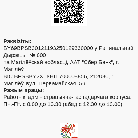
Рэквізіты:
BY69BPSB30121193250129330000 у Рэгіянальнай
Дырэкцыі № 600
па Магілёўскай вобласці, ААТ "Сбер Банк", г.
Магілёў
BIC BPSBBY2X, УНП 700008856, 212030, г.
Магілёў, вул. Первамайская, 56
Рэжым працы:
Работнікі адміністрацыйна-гаспадарчага корпуса:
Пн.-Пт. с 8.00 до 16.30 (абед с 12.30 до 13.00)