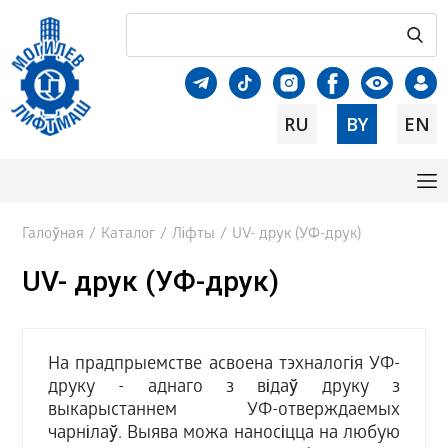
RU
BY
EN
Галоўная
/
Каталог
/
Ліфты
/
UV- друк (УФ-друк)
UV- друк (УФ-друк)
На прадпрыемстве асвоена тэхналогія УФ-
друку - аднаго з відаў друку з
выкарыстаннем УФ-отверждаемых
чарнілаў. Выява можа наносіцца на любую