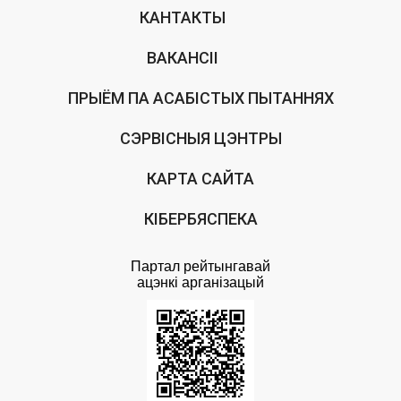
КАНТАКТЫ
ВАКАНСІІ
ПРЫЁМ ПА АСАБІСТЫХ ПЫТАННЯХ
СЭРВІСНЫЯ ЦЭНТРЫ
КАРТА САЙТА
КІБЕРБЯСПЕКА
Партал рейтынгавай
ацэнкi арганiзацый