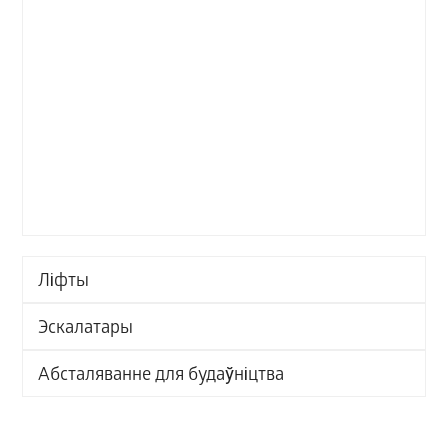
Ліфты
Эскалатары
Абсталяванне для будаўніцтва