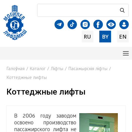
RU
BY
EN
Галоўная
/
Каталог
/
Ліфты
/
Пасажырскія ліфты
/
Коттеджные лифты
Коттеджные лифты
В 2006 году заводом
освоено производство
пассажирского лифта не