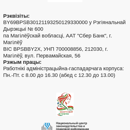
Рэквізіты:
BY69BPSB30121193250129330000 у Рэгіянальнай
Дырэкцыі № 600
па Магілёўскай вобласці, ААТ "Сбер Банк", г.
Магілёў
BIC BPSBBY2X, УНП 700008856, 212030, г.
Магілёў, вул. Первамайская, 56
Рэжым працы:
Работнікі адміністрацыйна-гаспадарчага корпуса:
Пн.-Пт. с 8.00 до 16.30 (абед с 12.30 до 13.00)