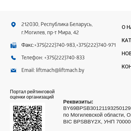
212030, Республика Беларусь,
О 
г.Могилев, пр-т Мира, 42
КА
Факс:
+375(222)740-983
,
+375(222)740-971
НО
Телефон:
+375(222)740-833
КО
Email:
liftmach@liftmach.by
Портал рейтинговой
оценки организаций
Реквизиты:
BY69BPSB301211932501293
по Могилевской области, О
BIC BPSBBY2X, УНП 7000088