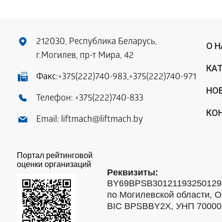
212030, Республика Беларусь,
О 
г.Могилев, пр-т Мира, 42
КА
Факс:
+375(222)740-983
,
+375(222)740-971
НО
Телефон:
+375(222)740-833
КО
Email:
liftmach@liftmach.by
Портал рейтинговой
оценки организаций
Реквизиты:
BY69BPSB301211932501293
по Могилевской области, О
BIC BPSBBY2X, УНП 7000088