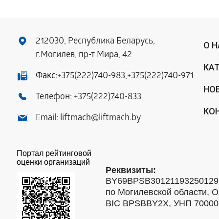
212030, Республика Беларусь,
О 
г.Могилев, пр-т Мира, 42
КА
Факс:
+375(222)740-983
,
+375(222)740-971
НО
Телефон:
+375(222)740-833
КО
Email:
liftmach@liftmach.by
Портал рейтинговой
оценки организаций
Реквизиты:
BY69BPSB301211932501293
по Могилевской области, О
BIC BPSBBY2X, УНП 7000088