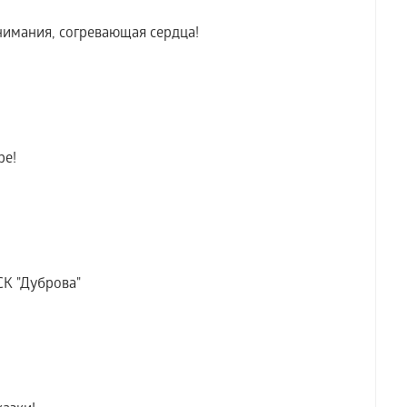
внимания, согревающая сердца!
ре!
СК "Дуброва"