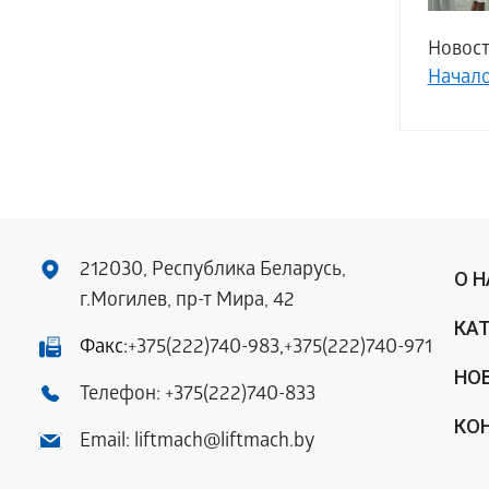
Новости
Начал
212030, Республика Беларусь,
О 
г.Могилев, пр-т Мира, 42
КА
Факс:
+375(222)740-983
,
+375(222)740-971
НО
Телефон:
+375(222)740-833
КО
Email:
liftmach@liftmach.by