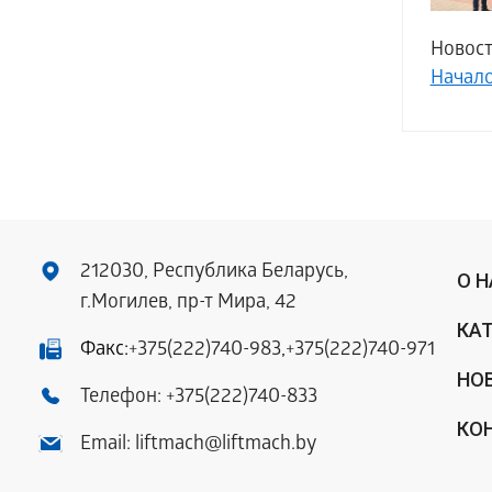
Новост
Начал
212030, Республика Беларусь,
О 
г.Могилев, пр-т Мира, 42
КА
Факс:
+375(222)740-983
,
+375(222)740-971
НО
Телефон:
+375(222)740-833
КО
Email:
liftmach@liftmach.by